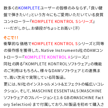
数多くの
KOMPLETE
ユーザーの皆様のみならず、「良い鍵
盤で弾きたい！」という方々にもご愛用いただいている良質
コントローラー『
KOMPLETE KONTROL Sシリーズ
』
・・・だがしかし、お値段がちょっとお高い（汗）
そこで！！
衝撃的な価格で
KOMPLETE KONTROL S
シリーズと同等
の操作感を獲得した、Native Instruments社のDAWコン
トローラー『
KOMPLETE KONTROL A
シリーズ』！
同社の誇る『KOMPLETE KONTROLソフトウェア』の機能
のご利用はもちろん、様々なDAWソフトウェアとの連携ま
で、高い次元で実現している同製品。
更には、NI社のインストゥルメント&エフェクトの幅広いコレ
クション、そして、MASCHINE ESSENTIALS（MASCHINE
ソフトウェアのフルバージョンと1.6 GBのMASCHINE Fact
ory Selection）まで付属しており、NI製品を初めて購入さ