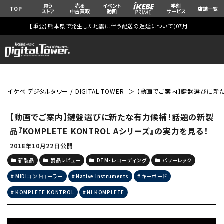
買う
売る
イベント
学割
TOP
店舗一覧
ストア
中古買取
動画
サービス
【重要】熊本県で発生した地震に伴う配送の遅延について(
07月29日
更新)
イケベ デジタルタワー / DIGITAL TOWER
【動画でご案内】鍵盤選びに新たな
【動画でご案内】鍵盤選びに新たな有力候補！話題の新製
品『KOMPLETE KONTROL Aシリーズ』の実力を見る！
2018年10月22日公開
新製品
製品レビュー
DTM・レコーディング
パワーレック
MIDIコントローラー
Native Instruments
キーボード
KOMPLETE KONTROL
NI KOMPLETE