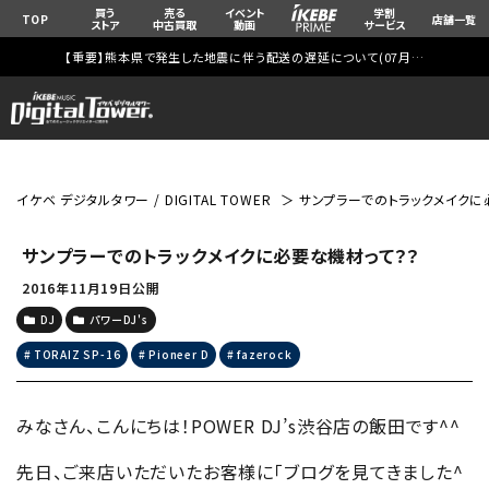
買う
売る
イベント
学割
TOP
店舗一覧
ストア
中古買取
動画
サービス
【重要】熊本県で発生した地震に伴う配送の遅延について(
07月29日
更新)
イケベ デジタルタワー / DIGITAL TOWER
サンプラーでのトラックメイクに
サンプラーでのトラックメイクに必要な機材って？？
2016年11月19日公開
DJ
パワーDJ's
TORAIZ SP-16
Pioneer D
fazerock
みなさん、こんにちは！POWER DJ’s渋谷店の飯田です^^
先日、ご来店いただいたお客様に「ブログを見てきました^