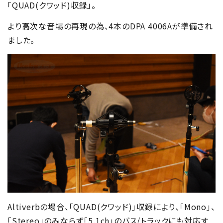
「QUAD(クワッド)収録」。
より高次な音場の再現の為、4本のDPA 4006Aが準備され
ました。
Altiverbの場合、「QUAD(クワッド)」収録により、「Mono」、
「Stereo」のみならず「5.1ch」のバス/トラックにも対応す