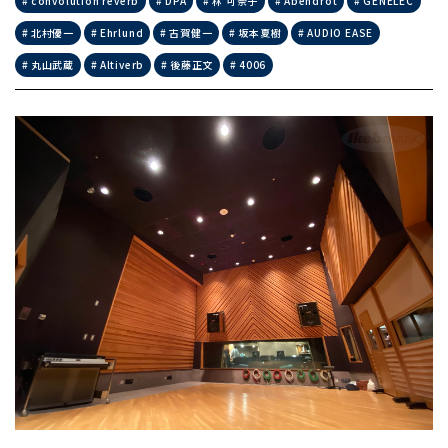
convolution reverb
DPA
林 可奈子
Abendrot
GENELEC
北村優一
Ehrlund
古賀健一
坂本夏樹
AUDIO EASE
丸山武蔵
Altiverb
後藤正文
4006