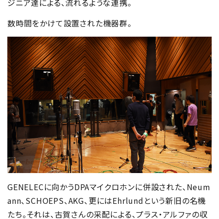
ジニア達による、流れるような連携。
数時間をかけて設置された機器群。
GENELECに向かうDPAマイクロホンに併設された、Neum
ann、SCHOEPS、AKG、更にはEhrlundという新旧の名機
たち。それは、古賀さんの采配による、プラス・アルファの収