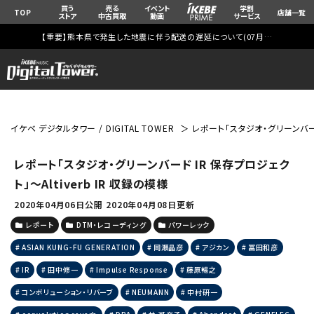
買う
売る
イベント
学割
TOP
店舗一覧
ストア
中古買取
動画
サービス
【重要】熊本県で発生した地震に伴う配送の遅延について(
07月29日
更新)
イケベ デジタルタワー / DIGITAL TOWER
レポート「スタジオ・グリーンバード 
レポート「スタジオ・グリーンバード IR 保存プロジェク
ト」～Altiverb IR 収録の模様
2020年04月06日公開
2020年04月08日更新
レポート
DTM・レコーディング
パワーレック
ASIAN KUNG-FU GENERATION
岡瀬晶彦
アジカン
冨田和彦
IR
田中修一
Impulse Response
藤原暢之
コンボリューション・リバーブ
NEUMANN
中村研一