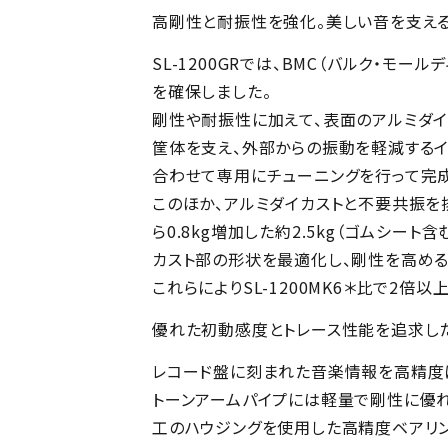
高剛性と耐振性を強化。美しい音を支え
SL-1200GRでは、BMC（バルク・
を確保しました。
剛性や耐振性に加えて、表面のアルミダイ
筐体を支え、外部からの振動を軽減する
合わせて専用にチューニングを行って完成
このほか、アルミダイカストと不要共振を排
ら0.8kg増加した約2.5kg（ゴムシ
カスト部の形状を最適化し、剛性を高める
これらによりSL-1200MK6＊比で2倍
優れた初動感度とトレース性能を追求し
レコード盤に刻まれた音楽情報を高精度に読
トーンアームパイプには軽量で剛性に優れ
工のハウジングを使用した高精度ベアリ