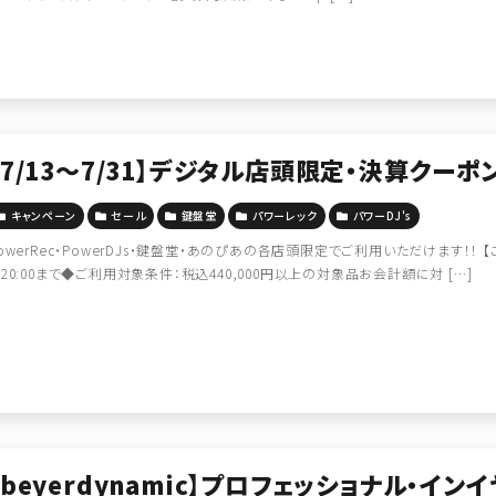
【7/13～7/31】デジタル店頭限定・決算クーポ
キャンペーン
セール
鍵盤堂
パワーレック
パワーDJ's
owerRec・PowerDJs・鍵盤堂・あのぴあの各店頭限定でご利用いただけます！！ 
20:00まで◆ご利用対象条件：税込440,000円以上の対象品お会計額に対 […]
【beyerdynamic】プロフェッショナル・インイ