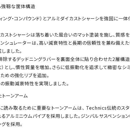
る強靱な筐体構造
モールディング・コンパウンド）とアルミダイカストシャーシを強固に
カストシャーシは落ち着いた風合いのマット塗装を施し、質感を
インシュレーターは、高い減衰特性と長期の信頼性を兼ね備えた
しました。
除するデッドニングラバーを裏面全体に貼り合わせた2層構造のプ
ート含む）とし、慣性質量を増加。さらに低振動化を追求して緻密な
ための強化リブを追加。
以上の振動減衰特性を実現しました。
たトーンアーム
み取るために重要なトーンアームは、 Technics伝統のス
るアルミニウムパイプを採用しました。ジンバルサスペンショ
ングを採用。