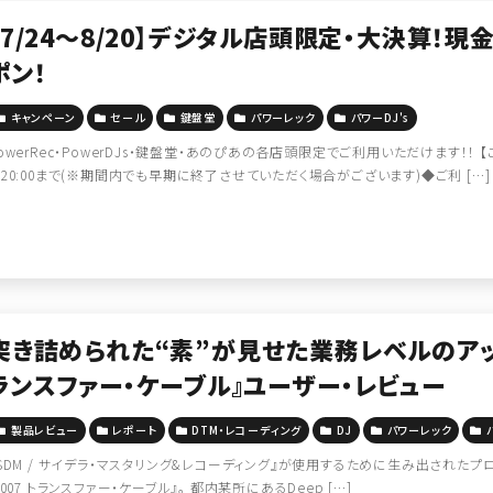
【7/24～8/20】デジタル店頭限定・大決算！現
ポン！
キャンペーン
セール
鍵盤堂
パワーレック
パワーDJ's
owerRec・PowerDJs・鍵盤堂・あのぴあの各店頭限定でご利用いただけます！！ 
20:00まで(※期間内でも早期に終了させていただく場合がございます)◆ご利 […]
突き詰められた“素”が見せた業務レベルのアップグ
ランスファー・ケーブル』ユーザー・レビュー
製品レビュー
レポート
DTM・レコーディング
DJ
パワーレック
SDM / サイデラ・マスタリング&レコーディング』が使用するために生み出されたプロフェッシ
9007 トランスファー・ケーブル』。 都内某所にあるDeep […]