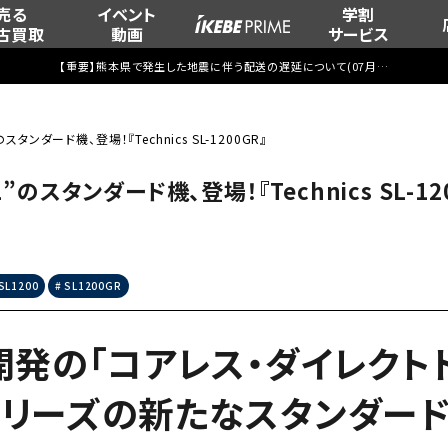
売る
イベント
学割
古買取
動画
サービス
【重要】熊本県で発生した地震に伴う配送の遅延について(
07月29日
更新)
ンダード機、登場！『Technics SL-1200GR』
スタンダード機、登場！『Technics SL-120
SL1200
SL1200GR
、新開発の「コアレス・ダイレク
00シリーズの新たなスタンダー