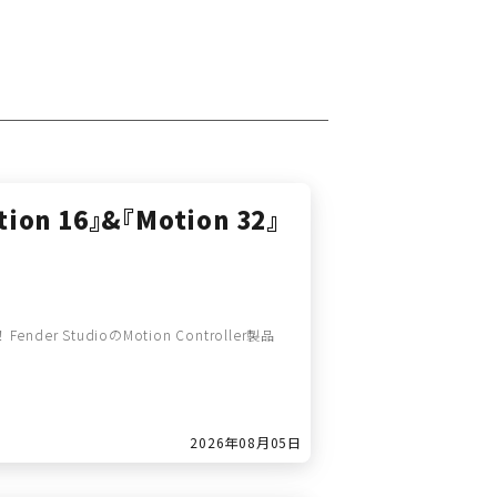
tion 16』&『Motion 32』
er StudioのMotion Controller製品
2026年08月05日