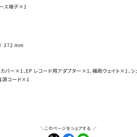
 アース端子×1
× 372 mm
トカバー×1、EP レコード用アダプター×1、補助ウェイト×1、
、電源コード×1
＼このページをシェアする ／