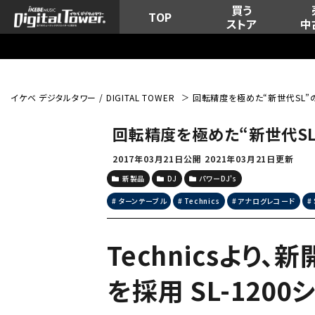
買う
TOP
ストア
中
イケベ デジタルタワー / DIGITAL TOWER
回転精度を極めた“新世代SL”のスタ
回転精度を極めた“新世代SL”の
2017年03月21日公開
2021年03月21日更新
新製品
DJ
パワーDJ's
ターンテーブル
Technics
アナログレコード
Technicsより
を採用 SL-12