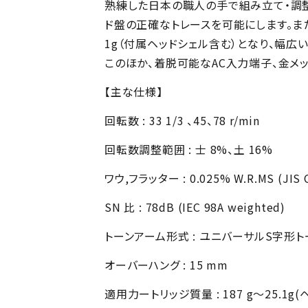
熟練した日本の職人の手で組み立て・調整を
ド盤の正確なトレースを可能にします。また
1g（付属ヘッドシェル含む）となり、幅広
このほか、着脱可能なAC入力端子、金メ
【主な仕様】
回転数 : 33 1/3 、45、78 r/min
回転数調整範囲 : 士 8%、土 16%
ワウ,フラッター : 0.025% W.R.MS (JIS 
SN 比 : 78dB (IEC 98A weighted)
トーンアーム形式 : ユニバーサルS字形
オーバーハング : 15 mm
適用力ートリッジ質量 : 187 g～25.1g