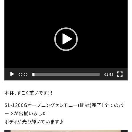
動
画
プ
レ
ー
ヤ
ー
00:00
01:53
本体、すごく重いです！！
SL-1200Gオープニングセレモニー(開封)完了！全てのパ
ーツが出揃いました！
ボディが光り輝いています♪