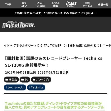
買う
売る
イベント
学割
TOP
店舗一覧
ストア
中古買取
動画
サービス
【重要】熊本県で発生した地震に伴う配送の遅延について(
07月29日
更新)
イケベ デジタルタワー / DIGITAL TOWER
【開封動画】話題のあのレコードプレー
【開封動画】話題のあのレコードプレーヤー Technics
SL-1200G 絶賛展示中！
2016年09月13日公開
2016年09月21日更新
新製品
DJ
パワーDJ's
ターンテーブル
Technics