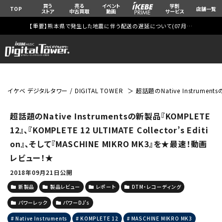
買う
売る
イベント
学割
TOP
店舗一覧
ストア
中古買取
動画
サービス
【重要】熊本県で発生した地震に伴う配送の遅延について(
07月29日
更新)
イケベ デジタルタワー / DIGITAL TOWER
超話題のNative Instrument
超話題のNative Instrumentsの新製品『KOMPLETE
12』、『KOMPLETE 12 ULTIMATE Collector’s Editi
on』、そして『MASCHINE MIKRO MK3』を★最速！動画
レビュー！★
2018年09月21日公開
新製品
製品レビュー
レポート
DTM・レコーディング
パワーレック
パワーDJ's
Native Instruments
KOMPLETE 12
MASCHINE MIKRO MK3