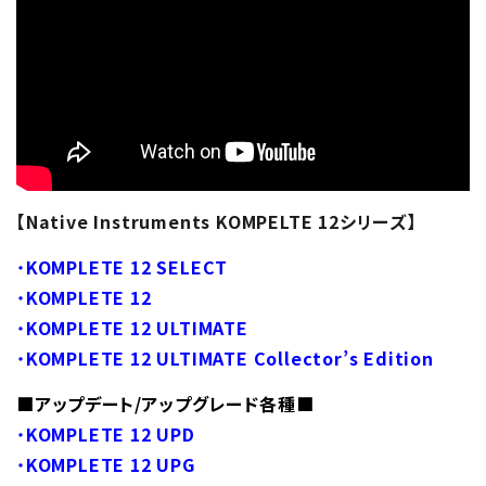
【Native Instruments KOMPELTE 12シリーズ】
・
KOMPLETE 12 SELECT
・
KOMPLETE 12
・
KOMPLETE 12 ULTIMATE
・
KOMPLETE 12 ULTIMATE Collector’s Edition
■アップデート/アップグレード各種■
・
KOMPLETE 12 UPD
・
KOMPLETE 12 UPG