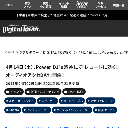
買う
売る
イベント
学割
TOP
店舗一覧
ストア
中古買取
動画
サービス
【重要】熊本県で発生した地震に伴う配送の遅延について(
07月29日
更新)
イケベ デジタルタワー / DIGITAL TOWER
4月14日（土）、Power DJ
4月14日（土）、Power DJ’ｓ渋谷にて「レコードに効く！
オーディオアクセDAY」開催！
2018年04月02日公開
2021年03月21日更新
イベント
DTM・レコーディング
パワーDJ's
スピーカースタンド
スピーカー
ターンテーブル
アナログレコード
KRYNA
インシュレーター
ケーブルインシュレーター
電源ケーブル