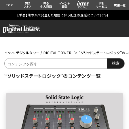
買う
売る
イベント
学割
TOP
店舗一覧
ストア
中古買取
動画
サービス
【重要】熊本県で発生した地震に伴う配送の遅延について(
07月29日
更新)
イケベ デジタルタワー / DIGITAL TOWER
“ソリッドステートロジック”の
“ソリッドステートロジック”のコンテンツ一覧