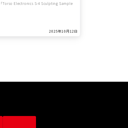
tronics S-4 Sculpting Sample
2025年10月12日