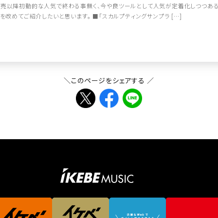
売以降初動的な人気で終わる事無く、今や良ツールとして人気が定着化しつつある「Torso Elec
」を改めてご紹介したいと思います。 ■「スカルプティングサンプラ […]
＼このページをシェアする ／