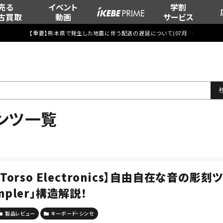
売る
イベント
学割
古買取
動画
サービス
【重要】熊本県で発生した地震に伴う配送の遅延について(
07月29日
更新)
ンツ一覧
【Torso Electronics】自由自在な音の彫刻ツール
mpler」構造解説！
製品レビュー
キーボード・シンセ