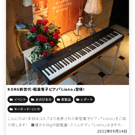
KORG新世代・軽量電子ピアノ「Liano」登場！
イベント
あのぴあの
新製品
レポート
キーボード・シンセ
こんにちは！本日はコルグより発表された新型電子ピアノ「Liano」をご紹
介致します！ ■僅か6.0kgの超軽量・スリムボディ 「Liano」はまず大前
提として「ウェイテッド鍵盤」ではない為、いわゆる重いピア […]
2022年09月14日