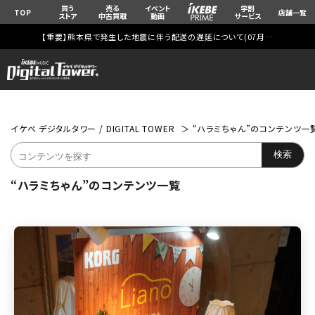
買う
売る
イベント
学割
TOP
店舗一覧
ストア
中古買取
動画
サービス
【重要】熊本県で発生した地震に伴う配送の遅延について(
07月29日
更新)
イケベ デジタルタワー / DIGITAL TOWER
“ハラミちゃん”のコンテンツ一
“ハラミちゃん”のコンテンツ一覧