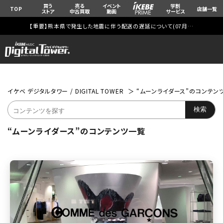
買う
売る
イベント
学割
TOP
店舗一覧
ストア
中古買取
動画
サービス
【重要】熊本県で発生した地震に伴う配送の遅延について(
07月29日
更新)
イケベ デジタルタワー / DIGITAL TOWER
“ムーンライダース”のコンテン
“ムーンライダース”のコンテンツ一覧