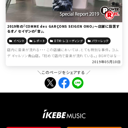
2019年の『COMME des GARÇONS SEIGEN ONO』～店舗に設置す
るオノ セイゲンの「音」。
イベント
レポート
DTM・レコーディング
パワーレック
店内に音楽が流れる・・・ この店舗においては、とても特別な事件。 コム
デ ギャルソン青山店。 「初めて店内で音楽が流れている。」 BGMではな
く、あえて“インスタレーション”と呼ぶ、音の設置。 自ら、音を置く、この
2019年05月10日
方。 […]
＼このページをシェアする ／