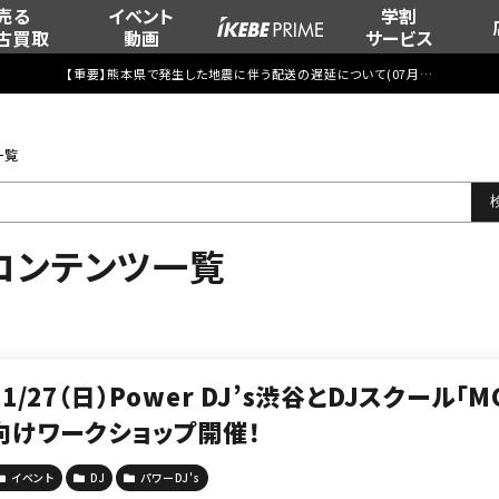
売る
イベント
学割
古買取
動画
サービス
【重要】熊本県で発生した地震に伴う配送の遅延について(
07月29日
更新)
一覧
コンテンツ一覧
11/27（日）Power DJ’s渋谷とDJスクール
向けワークショップ開催！
イベント
DJ
パワーDJ's