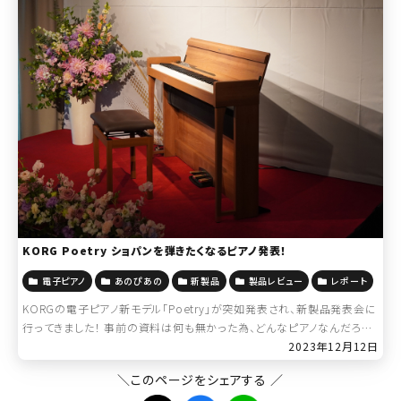
KORG Poetry ショパンを弾きたくなるピアノ発表！
電子ピアノ
あのぴあの
新製品
製品レビュー
レポート
KORGの電子ピアノ新モデル「Poetry」が突如発表され、新製品発表会に
行ってきました！ 事前の資料は何も無かった為、どんなピアノなんだろう
とあれこれ考えながら会場に到着すると、早速鎮座しているではないです
2023年12月12日
か。 こ、こ […]
＼このページをシェアする ／