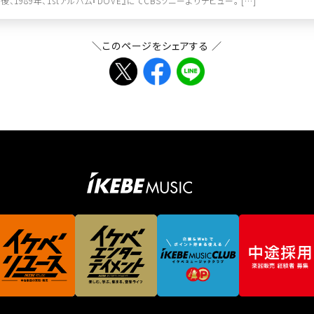
賞後、1989年、1stアルバム『DOVE』にてCBSソニーよりデビュー。 […]
＼このページをシェアする ／