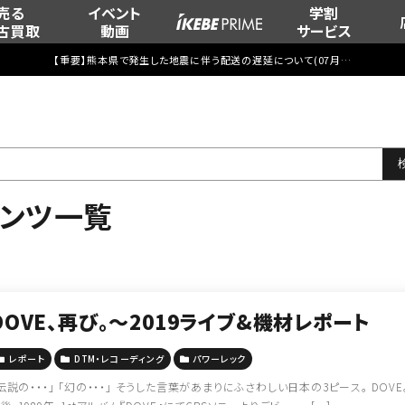
売る
イベント
学割
古買取
動画
サービス
【重要】熊本県で発生した地震に伴う配送の遅延について(
07月29日
更新)
テンツ一覧
DOVE、再び。～2019ライブ&機材レポート
レポート
DTM・レコーディング
パワーレック
伝説の・・・」 「幻の・・・」 そうした言葉があまりにふさわしい日本の3ピース。 DOVE