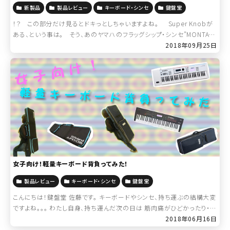
新製品
製品レビュー
キーボード・シンセ
鍵盤堂
！？ この部分だけ見るとドキっとしちゃいますよね。 Super Knobが
ある、という事は。 そう、あのヤマハのフラッグシップ・シンセ”MONTAG
E& […]
2018年09月25日
女子向け！軽量キーボード背負ってみた！
製品レビュー
キーボード・シンセ
鍵盤堂
こんにちは！鍵盤堂 佐藤です。 キーボードやシンセ、持ち運ぶの結構大変
ですよね。。。 わたし自身、持ち運んだ次の日は 筋肉痛がひどかったり・・・
なんてこともあります(笑) 実は今、小柄な女性でも背負って持ち […]
2018年06月16日