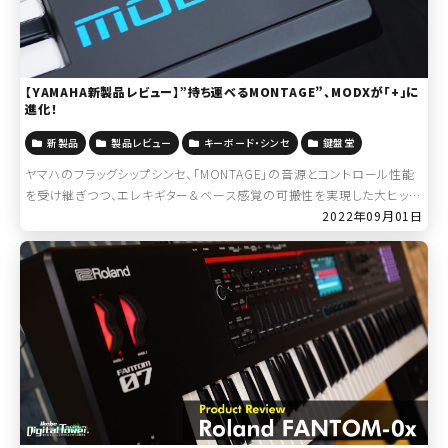
【YAMAHA新製品レビュー】”持ち運べるMONTAGE”、MODXが「+」に
進化！
新製品
製品レビュー
キーボード・シンセ
鍵盤堂
ヤマハのフラッグシップシンセ、「MONTAGE」の音源とコントロール性能
を受け継ぎつつ、エレキギター＆ベース感覚の可搬性を実現した大ヒット
作「YAMAHA MODX」シリーズ。 発売以来、度重なるアップデートで更に
2022年09月01日
完成度 […]