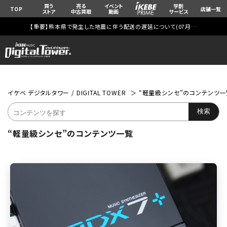
買う
売る
イベント
学割
TOP
店舗一覧
ストア
中古買取
動画
サービス
【重要】熊本県で発生した地震に伴う配送の遅延について(
07月29日
更新)
イケベ デジタルタワー / DIGITAL TOWER
“軽量級シンセ”のコンテンツ一
“軽量級シンセ”のコンテンツ一覧