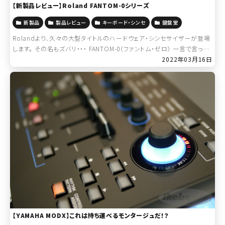
【新製品レビュー】Roland FANTOM-0シリーズ
新製品
製品レビュー
キーボード・シンセ
鍵盤堂
Rolandより、久々の大型タイトルのハードウェア・シンセサイザーが登場
します。 その名もズバリ・・・ FANTOM-0（ファントム・ゼロ） 一言で言って
しまえば、「FANTOM」のサウンドと機能を継承した、「FA」シリ […]
2022年03月16日
【YAMAHA MODX】これは持ち運べるモンタージュだ！？