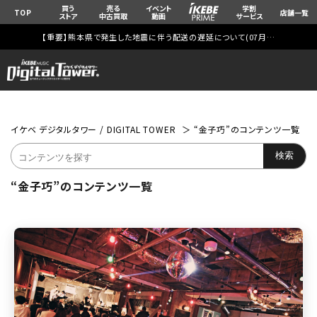
買う
売る
イベント
学割
TOP
店舗一覧
ストア
中古買取
動画
サービス
【重要】熊本県で発生した地震に伴う配送の遅延について(
07月29日
更新)
イケベ デジタルタワー / DIGITAL TOWER
“金子巧”のコンテンツ一覧
“金子巧”のコンテンツ一覧