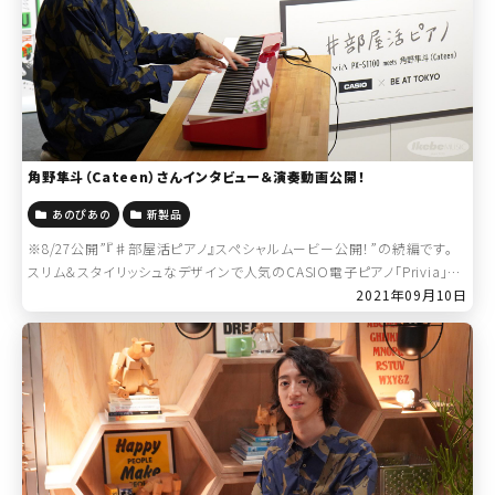
角野隼斗（Cateen）さんインタビュー＆演奏動画公開！
あのぴあの
新製品
※8/27公開”『♯部屋活ピアノ』スペシャルムービー公開！”の続編です。
スリム＆スタイリッシュなデザインで人気のCASIO電子ピアノ「Privia」シ
リーズの新作「PX-S1100」の中でも、抜群の存在感を放つカラー「 […]
2021年09月10日