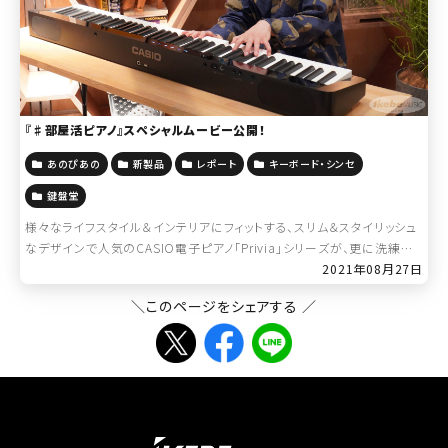
『♯部屋活ピアノ』スペシャルムービー公開！
あのぴあの
新製品
レポート
キーボード・シンセ
鍵盤堂
様々なライフスタイル＆インテリアにフィットする、スリム＆スタイリッシュ
なデザインで人気のCASIO電子ピアノ「Privia」シリーズが、更に洗練さ
れて新しくなりました。 ニューモデル「PX-S1100」の発売を記念して、 […]
2021年08月27日
＼このページをシェアする ／