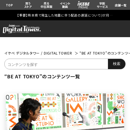
買う
売る
イベント
学割
TOP
店舗一覧
ストア
中古買取
動画
サービス
【重要】熊本県で発生した地震に伴う配送の遅延について(
07月29日
更新)
イケベ デジタルタワー / DIGITAL TOWER
“BE AT TOKYO”のコンテン
“BE AT TOKYO”のコンテンツ一覧