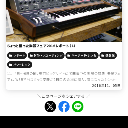
ちょっと偏った楽器フェア2016レポート（１）
レポート
DTM・レコーディング
キーボード・シンセ
鍵盤堂
パワーレック
11月4日～6日の間、東京ビッグサイトにて開催中の楽器の祭典「楽器フェ
ア」。 WEB担当スタッフ安藤が2日目の会場に潜入、気になったシンセサ
イザーを中心にレポート致します！ まずはこちら。 楽器フェアにて初
2016年11月05日
[…]
＼このページをシェアする ／