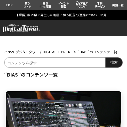
買う
売る
イベント
学割
TOP
店舗一覧
ストア
中古買取
動画
サービス
【重要】熊本県で発生した地震に伴う配送の遅延について(
07月29日
更新)
イケベ デジタルタワー / DIGITAL TOWER
“BIAS”のコンテンツ一覧
“BIAS”のコンテンツ一覧