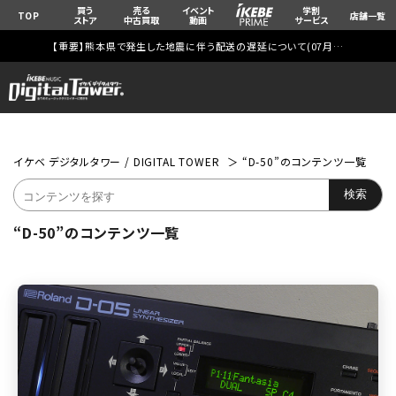
買う
売る
イベント
学割
TOP
店舗一覧
ストア
中古買取
動画
サービス
【重要】熊本県で発生した地震に伴う配送の遅延について(
07月29日
更新)
イケベ デジタルタワー / DIGITAL TOWER
“D-50”のコンテンツ一覧
“D-50”のコンテンツ一覧