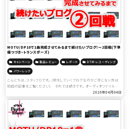
MOTU/DP10で1曲完成させてみるまで続けたいブログ！～2回戦(下準
備つづき~トランスポーズ)
キャンペーン
製品レビュー
レポート
DTM・レコーディング
パワーレック
こんにちは、スタッフOです。 (何をしていくブログなのかご存じない方は
初回の記事をご覧ください) それでは続きです。 オーディオファイルの
「読み込み」について大勘違いをしたわけですが、めげずにDP10なら […]
2020年04月04日