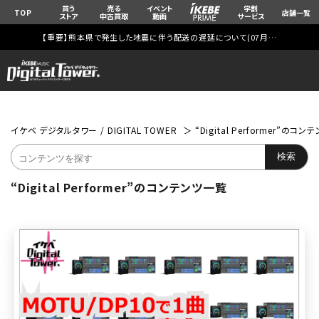
買う
売る
イベント
学割
TOP
店舗一覧
ストア
中古買取
動画
サービス
【重要】熊本県で発生した地震に伴う配送の遅延について(
07月29日
更新)
イケベ デジタルタワー / DIGITAL TOWER
“Digital Performer”のコ
“Digital Performer”のコンテンツ一覧