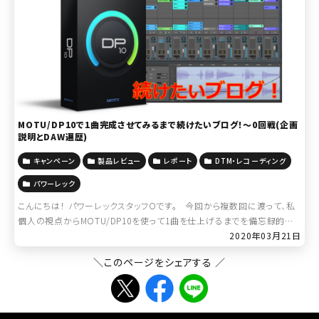
MOTU/DP10で1曲完成させてみるまで続けたいブログ！～0回戦(企画
説明とDAW遍歴)
キャンペーン
製品レビュー
レポート
DTM・レコーディング
パワーレック
こんにちは！ パワーレックスタッフOです。 今回から複数回に渡って、私
個人の視点からMOTU/DP10を使って1曲を仕上げるまでを備忘録的に
アップしていこうと思います。 Digital Per […]
2020年03月21日
＼このページをシェアする ／