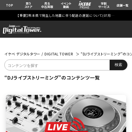
買う
売る
イベント
学割
TOP
店舗一覧
ストア
中古買取
動画
サービス
【重要】熊本県で発生した地震に伴う配送の遅延について(
07月29日
更新)
イケベ デジタルタワー / DIGITAL TOWER
“DJライブストリーミング”の
“DJライブストリーミング”のコンテンツ一覧