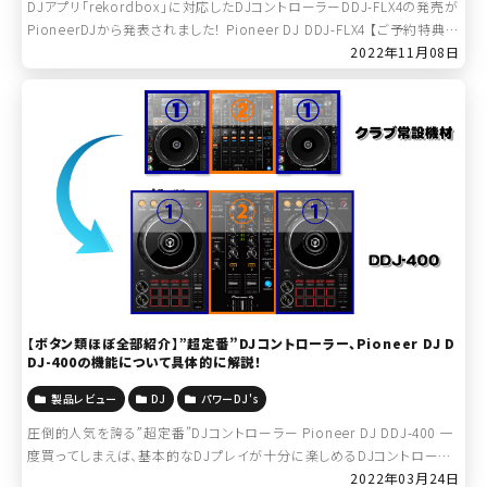
DJアプリ「rekordbox」に対応したDJコントローラーDDJ-FLX4の発売が
PioneerDJから発表されました！ Pioneer DJ DDJ-FLX4 【ご予約特典 /
PCスタンドプレゼント！】【Power […]
2022年11月08日
【ボタン類ほぼ全部紹介】”超定番”DJコントローラー、Pioneer DJ D
DJ-400の機能について具体的に解説！
製品レビュー
DJ
パワーDJ's
圧倒的人気を誇る”超定番”DJコントローラー Pioneer DJ DDJ-400 一
度買ってしまえば、基本的なDJプレイが十分に楽しめるDJコントローラ
ーです。以前の記事で、「DJプレイをする上で特に重要となる基本の機
2022年03月24日