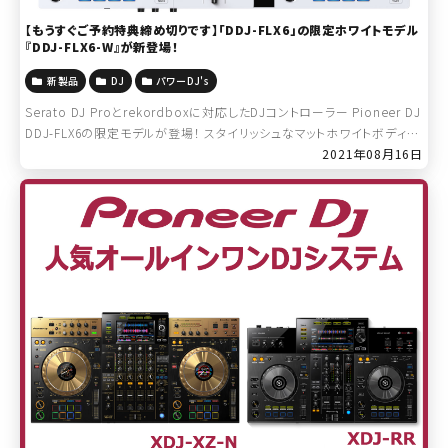
【もうすぐご予約特典締め切りです】「DDJ-FLX6」の限定ホワイトモデル
『DDJ-FLX6-W』が新登場！
新製品
DJ
パワーDJ's
Serato DJ Proとrekordboxに対応したDJコントローラー Pioneer DJ
DDJ-FLX6の限定モデルが登場！ スタイリッシュなマットホワイトボディが
印象的な「DDJ-FLX6-W」が8月25日に […]
2021年08月16日