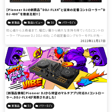
【Pioneer DJの新商品”DDJ-FLX4”と従来の定番コントローラー”D
DJ-400”を徹底比較!!】
新製品
製品レビュー
DJ
パワーDJ's
初心者から上級者まで、幅広い層から絶大な支持を得ていたDJコントロ
ーラー 「Pioneer DJ DDJ-400」 この超定番ロングセラーモデルが先日
突如生産完了、販売終了となり、非常に多くの方が悲しみに暮れていまし
2022年11月17日
たが […]
【新製品情報】Pioneer DJから待望のマルチアプリ対応DJコントロー
ラー、DDJ-FLX4が発表されました！
新製品
DJ
パワーDJ's