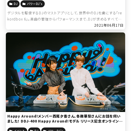
DJ
パワーDJ's
デジタルを駆使するDJのマストアプリとして、世界中のDJを虜にする「re
kordbox 6」。楽曲の管理からパフォーマンスまで、DJが求めるすべての
機能を網羅したrekordbox 6は、幅広いDJスタイルを可能にします […]
2021年06月17日
Happy Around!メンバー西尾夕香さん、各務華梨さんにお話を伺い
ました！ DDJ-400 Happy Around!モデル リリース記念オンラインイ
ベント インタビュー
イベント
DJ
パワーDJ's