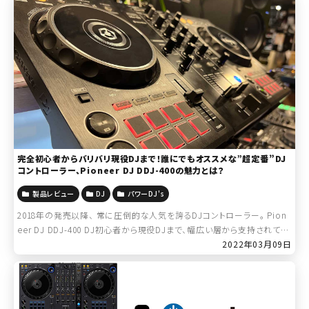
完全初心者からバリバリ現役DJまで！誰にでもオススメな”超定番”DJ
コントローラー、Pioneer DJ DDJ-400の魅力とは？
製品レビュー
DJ
パワーDJ's
2018年の発売以降、 常に圧倒的な人気を誇るDJコントローラー。 Pion
eer DJ DDJ-400 DJ初心者から現役DJまで、幅広い層から支持されてい
る”超定番”のDJコントローラーです。 よく知らないけれど名前 […]
2022年03月09日