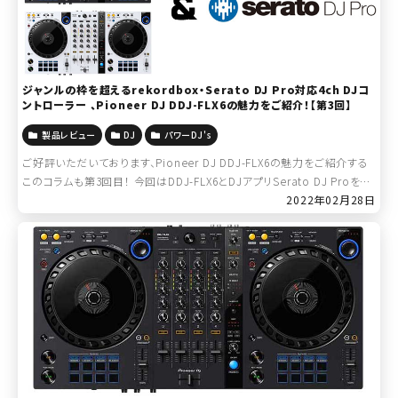
ジャンルの枠を超えるrekordbox・Serato DJ Pro対応4ch DJコ
ントローラー 、Pioneer DJ DDJ-FLX6の魅力をご紹介！【第3回】
製品レビュー
DJ
パワーDJ's
ご好評いただいております、Pioneer DJ DDJ-FLX6の魅力をご紹介する
このコラムも第3回目！ 今回はDDJ-FLX6とDJアプリSerato DJ Proを組
み合わせて使用する際のポイントを紹介いたします！ […]
2022年02月28日