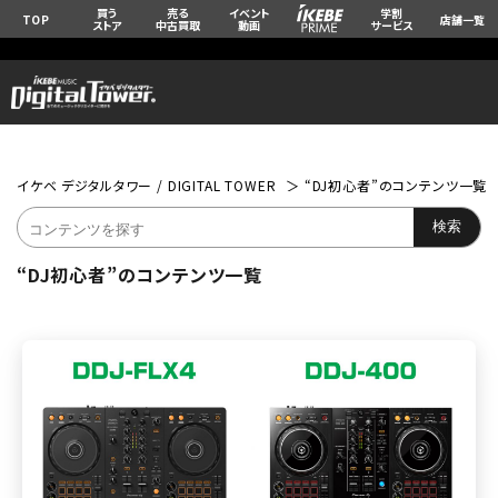
買う
売る
イベント
学割
TOP
店舗一覧
ストア
中古買取
動画
サービス
イケベ デジタルタワー / DIGITAL TOWER
“DJ初心者”のコンテンツ一覧
“DJ初心者”のコンテンツ一覧