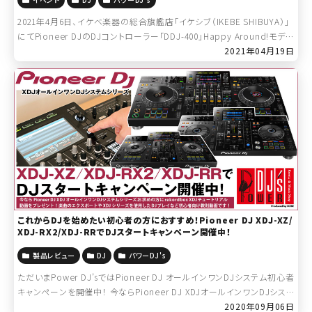
2021年4月6日、イケベ楽器の総合旗艦店「イケシブ（IKEBE SHIBUYA）」
にてPioneer DJのDJコントローラー「DDJ-400」Happy Around!モデル
「DDJ-400-HA」のリリースを記念し […]
2021年04月19日
これからDJを始めたい初心者の方におすすめ！Pioneer DJ XDJ-XZ/
XDJ-RX2/XDJ-RRでDJスタートキャンペーン開催中！
製品レビュー
DJ
パワーDJ's
ただいまPower DJ’sではPioneer DJ オールインワンDJシステム初心者
キャンペーンを開催中！ 今ならPioneer DJ XDJオールインワンDJシステ
ムシリーズお求めの方にrekordbox […]
2020年09月06日