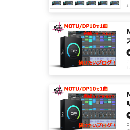
ょ
こ
し
こ