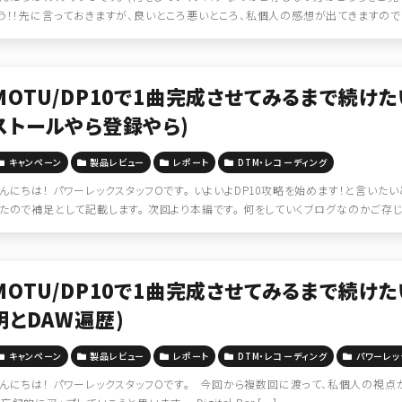
う！！先に言っておきますが、良いところ悪いところ、私個人の感想が出てきますのでご
MOTU/DP10で1曲完成させてみるまで続けた
ストールやら登録やら)
キャンペーン
製品レビュー
レポート
DTM・レコーディング
んにちは！ パワーレックスタッフOです。 いよいよDP10攻略を始めます！と言い
たので補足として記載します。 次回より本編です。 何をしていくブログなのかご存じな
MOTU/DP10で1曲完成させてみるまで続け
明とDAW遍歴)
キャンペーン
製品レビュー
レポート
DTM・レコーディング
パワーレッ
んにちは！ パワーレックスタッフOです。 今回から複数回に渡って、私個人の視点か