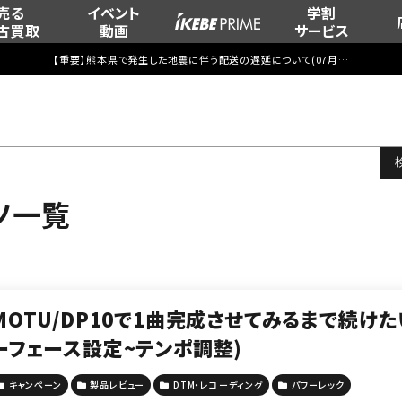
売る
イベント
学割
古買取
動画
サービス
【重要】熊本県で発生した地震に伴う配送の遅延について(
07月29日
更新)
ツ一覧
MOTU/DP10で1曲完成させてみるまで続け
ーフェース設定~テンポ調整)
キャンペーン
製品レビュー
DTM・レコーディング
パワーレック