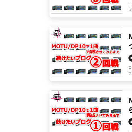
こ
こ
フ
こ