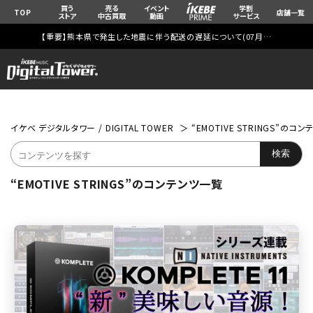
買う
売る
イベント
学割
TOP
店舗一覧
ストア
中古買取
動画
サービス
【重要】熊本県で発生した地震に伴う配送の遅延について(
07月29日
更新)
イケベ デジタルタワー / DIGITAL TOWER
“EMOTIVE STRINGS”のコ
“EMOTIVE STRINGS”のコンテンツ一覧