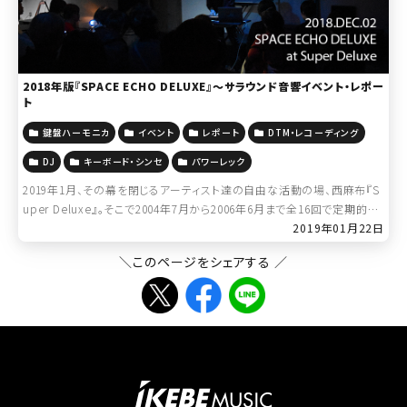
2018年版『SPACE ECHO DELUXE』～サラウンド音響イベント・レポー
ト
鍵盤ハーモニカ
イベント
レポート
DTM・レコーディング
DJ
キーボード・シンセ
パワーレック
2019年1月、その幕を閉じるアーティスト達の自由な活動の場、西麻布『S
uper Deluxe』。そこで2004年7月から2006年6月まで全16回で定期的に
行われていたSurround Event『SPACE ECHO […]
2019年01月22日
＼このページをシェアする ／