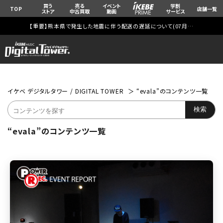
買う
売る
イベント
学割
TOP
店舗一覧
ストア
中古買取
動画
サービス
【重要】熊本県で発生した地震に伴う配送の遅延について(
07月29日
更新)
イケベ デジタルタワー / DIGITAL TOWER
“evala”のコンテンツ一覧
“evala”のコンテンツ一覧