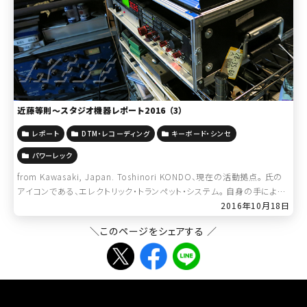
近藤等則～スタジオ機器レポート2016 （3）
レポート
DTM・レコーディング
キーボード・シンセ
パワーレック
from Kawasaki, Japan. Toshinori KONDO、現在の活動拠点。 氏の
アイコンである、エレクトリック・トランペット・システム。 自身の手による
トラック制作ツール。 その“機材を選ぶ”目。 “新 […]
2016年10月18日
＼このページをシェアする ／