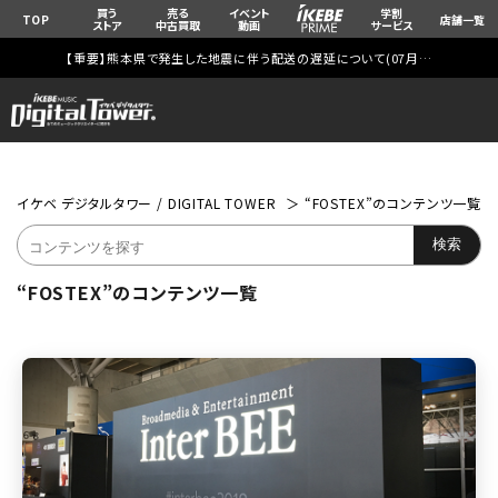
買う
売る
イベント
学割
TOP
店舗一覧
ストア
中古買取
動画
サービス
【重要】熊本県で発生した地震に伴う配送の遅延について(
07月29日
更新)
イケベ デジタルタワー / DIGITAL TOWER
“FOSTEX”のコンテンツ一覧
“FOSTEX”のコンテンツ一覧