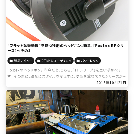
“フラットな振動板”を持つ独創のヘッドホン、新章。【Fostex RPシリ
ーズ】～その1
製品レビュー
DTM・レコーディング
パワーレック
Fostexのヘッドホン。 昨今だと、こちら、『THシリーズ』を思い浮かべま
す。 その影に、頑なにスタイルを変えずに、更新を重ねてきたシリーズが
あります。 プロフェッショナル・モニター・ヘッドフォン、『RPシリーズ』。
2016年10月21日
[…]