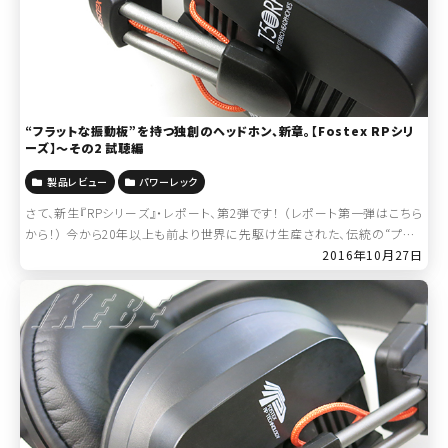
“フラットな振動板”を持つ独創のヘッドホン、新章。【Fostex RPシリ
ーズ】～その2 試聴編
製品レビュー
パワーレック
さて、新生『RPシリーズ』・レポート、第2弾です！ （レポート第一弾はこちら
から！） 今から20年以上も前より世界に先駆け生産された、伝統の“プリ
ント平面振動板”構造を持つ、独創の『RP Technology』が採用され […]
2016年10月27日