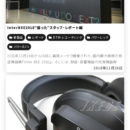
InterBEE2018“偏った”スタッフ・レポート編
新製品
レポート
DTM・レコーディング
パワーレック
パワーDJ's
2018年11月14日から16日に幕張メッセで開催された、国内最大規模の放
送機器展『Inter BEE 2018』。 そこには、録音・音響機器の先端機器群も
一堂に会します。 当店Twitter(@ikebe_digita […]
2018年11月16日