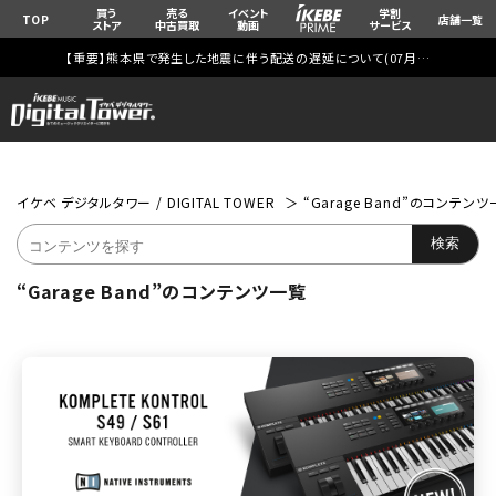
買う
売る
イベント
学割
TOP
店舗一覧
ストア
中古買取
動画
サービス
【重要】熊本県で発生した地震に伴う配送の遅延について(
07月29日
更新)
イケベ デジタルタワー / DIGITAL TOWER
“Garage Band”のコンテン
“Garage Band”のコンテンツ一覧