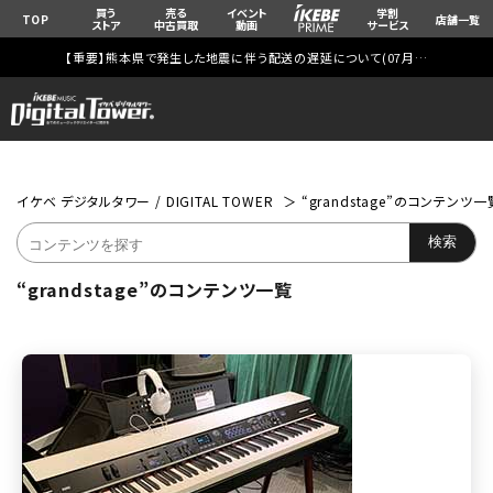
買う
売る
イベント
学割
TOP
店舗一覧
ストア
中古買取
動画
サービス
【重要】熊本県で発生した地震に伴う配送の遅延について(
07月29日
更新)
イケベ デジタルタワー / DIGITAL TOWER
“grandstage”のコンテンツ一
“grandstage”のコンテンツ一覧