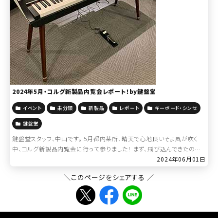
2024年5月・コルグ新製品内覧会レポート！by鍵盤堂
イベント
未分類
新製品
レポート
キーボード・シンセ
鍵盤堂
鍵盤堂スタッフ、中山です。 5月都内某所、晴天で心地良いそよ風が吹く
中、コルグ新製品内覧会に行って参りました！ まず、飛び込んできたのは
「PS-3300」の姿・・・ 初めて生で見てみると一層重厚感があり、かっこい
2024年06月01日
いですね […]
＼このページをシェアする ／