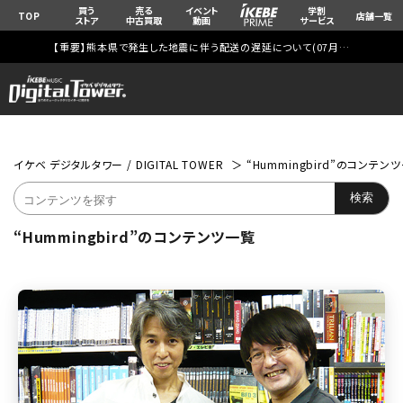
買う
売る
イベント
学割
TOP
店舗一覧
ストア
中古買取
動画
サービス
【重要】熊本県で発生した地震に伴う配送の遅延について(
07月29日
更新)
イケベ デジタルタワー / DIGITAL TOWER
“Hummingbird”のコンテン
“Hummingbird”のコンテンツ一覧