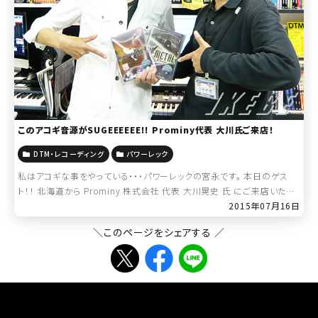
このアコギ音源がSUGEEEEEE!! Prominy代表 大川氏ご来店！
DTM・レコーディング
パワーレック
私はアコギな事をやっている・・・パワーレックの宮永です。 本日のゲス
ト！！ 北海道から Prominy 株式会社 代表 大川晃史 氏 にご来店いただ
きました。 デモムービーの音を聴いても、これがソフト音源だとは信じら
2015年07月16日
れな […]
＼このページをシェアする ／