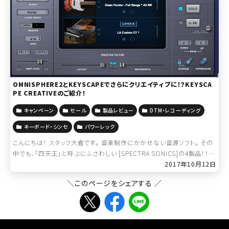
OMNISPHERE2とKEYSCAPEでさらにクリエイティブに！？KEYSCA
PE CREATIVEのご紹介！
キャンペーン
セール
製品レビュー
DTM・レコーディング
キーボード・シンセ
パワーレック
こんにちは！ スタッフ大倉です。 音楽制作にかかせない音源ソフト。 その
中でも、「四天王」と呼ぶにふさわしい [SPECTRA SONICS]の4製品！！
■グルーブやリズムフレーズ STYLUS RMX “ […]
2017年10月12日
＼このページをシェアする ／