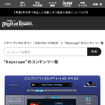
買う
売る
イベント
学割
TOP
店舗一覧
ストア
中古買取
動画
サービス
【重要】熊本県で発生した地震に伴う配送の遅延について(
07月29日
更新)
イケベ デジタルタワー / DIGITAL TOWER
“Keyscape”のコンテンツ一覧
“Keyscape”のコンテンツ一覧