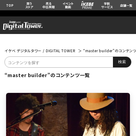
買う
売る
イベント
学割
TOP
店舗一覧
ストア
中古買取
動画
サービス
イケベ デジタルタワー / DIGITAL TOWER
“master builder”のコンテ
“master builder”のコンテンツ一覧