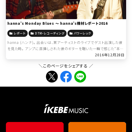
hanna’s Monday Blues ～ hanna’s機材レポート2016
レポート
DTM・レコーディング
パワーレック
hanna (ハンナ)。 出会いは、某アーティストのライブでゲスト出演した彼
を見た時。 アンプに直挿しされた彼のギターを聴いた一瞬で感じた“本
物”。 あまりにピュアでまっすぐな音。 エレキギターから聴こえてく
2016年12月28日
る、“歌”。 […]
＼このページをシェアする ／