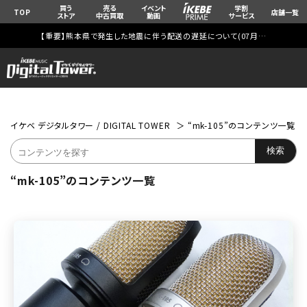
買う
売る
イベント
学割
TOP
店舗一覧
ストア
中古買取
動画
サービス
【重要】熊本県で発生した地震に伴う配送の遅延について(
07月29日
更新)
イケベ デジタルタワー / DIGITAL TOWER
“mk-105”のコンテンツ一覧
“mk-105”のコンテンツ一覧