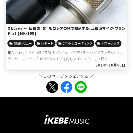
Oktava ～ 伝統の“音”をロシアの地で継承する、正統派マイク・ブラン
ド #3 [MK-105]
製品レビュー
レポート
DTM・レコーディング
パワーレック
■Oktava / MK-105 “良質モダン”な、ピュア・ラージダイアフラム・コン
デンサーマイク – 「U87IとMK-105を同じマイキングにして聞く
と“ん・・・・・・あれ？これどっちのマイクだ？”と一瞬 […]
2014年10月06日
＼このページをシェアする ／