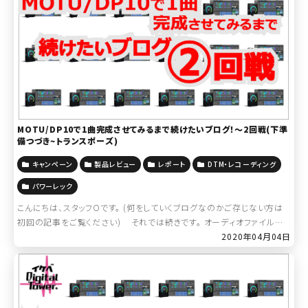
MOTU/DP10で1曲完成させてみるまで続けたいブログ！～2回戦(下準
備つづき~トランスポーズ)
キャンペーン
製品レビュー
レポート
DTM・レコーディング
パワーレック
こんにちは、スタッフOです。 (何をしていくブログなのかご存じない方は
初回の記事をご覧ください) それでは続きです。 オーディオファイルの
「読み込み」について大勘違いをしたわけですが、めげずにDP10なら […]
2020年04月04日