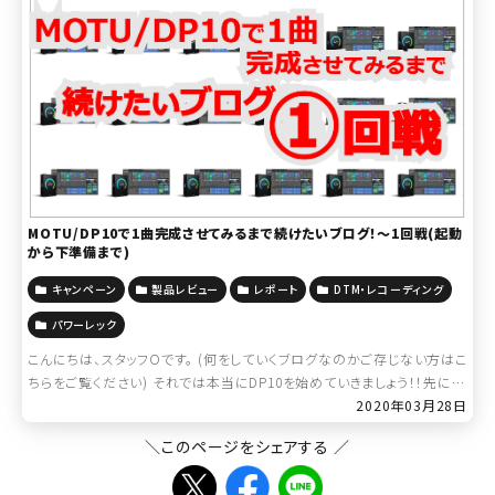
MOTU/DP10で1曲完成させてみるまで続けたいブログ！～1回戦(起動
から下準備まで)
キャンペーン
製品レビュー
レポート
DTM・レコーディング
パワーレック
こんにちは、スタッフOです。 (何をしていくブログなのかご存じない方はこ
ちらをご覧ください) それでは本当にDP10を始めていきましょう！！先に言
っておきますが、良いところ悪いところ、私個人の感想が出てきますので
2020年03月28日
ご了承く […]
＼このページをシェアする ／