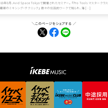
018年8月、Avid Space Tokyoで開催されたセミナー。 『Pro Tools マス
最新のミキシング・テクニック』 数々の伝説的ワークで知られ、海 […]
＼このページをシェアする ／