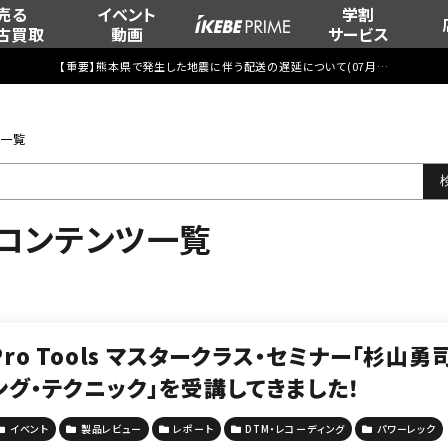
売る
イベント
学割
古買取
動画
サービス
【重要】熊本県で発生した地震に伴う配送の遅延について(
07月29日
更新)
ンツ一覧
ve”のコンテンツ一覧
Pro Tools マスタークラス・セミナー「杉
ング・テクニック」を受講してきました！
イベント
製品レビュー
レポート
DTM・レコーディング
パワーレック