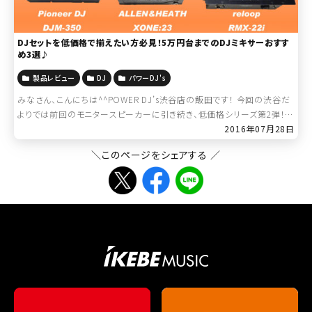
DJセットを低価格で揃えたい方必見！5万円台までのDJミキサーおすす
め3選♪
製品レビュー
DJ
パワーDJ's
みなさん、こんにちは^^POWER DJ’s渋谷店の飯田です！ 今回の渋谷だ
よりでは前回のモニタースピーカーに引き続き、低価格シリーズ第2弾！5
万円台までのDJミキサーをご紹介します^^ 最近のDJ機材の流れとして
2016年07月28日
は、P […]
＼このページをシェアする ／