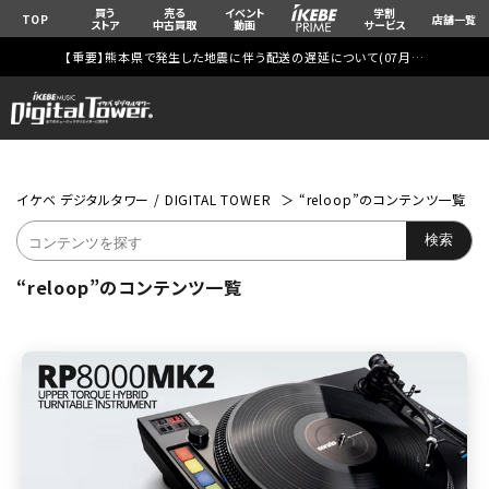
買う
売る
イベント
学割
TOP
店舗一覧
ストア
中古買取
動画
サービス
【重要】熊本県で発生した地震に伴う配送の遅延について(
07月29日
更新)
イケベ デジタルタワー / DIGITAL TOWER
“reloop”のコンテンツ一覧
“reloop”のコンテンツ一覧