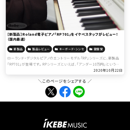
【新製品】Roland電子ピアノ「RP701」をイケベスタッフがレビュー！
（国内最速）
新製品
製品レビュー
キーボード・シンセ
鍵盤堂
ローランド・デジタルピアノのエントリーモデル「RP」シリーズに、新製品
「RP701」が登場です。 RPシリーズといえば、「アンダー10万円」という絶
妙なプライスと本格的なスペックで「おうち時間」の主役として大ヒット、
2020年10月22日
今な […]
＼このページをシェアする ／