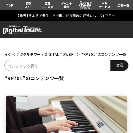
買う
売る
イベント
学割
TOP
店舗一覧
ストア
中古買取
動画
サービス
【重要】熊本県で発生した地震に伴う配送の遅延について(
07月29日
更新)
イケベ デジタルタワー / DIGITAL TOWER
“RP701”のコンテンツ一覧
“RP701”のコンテンツ一覧