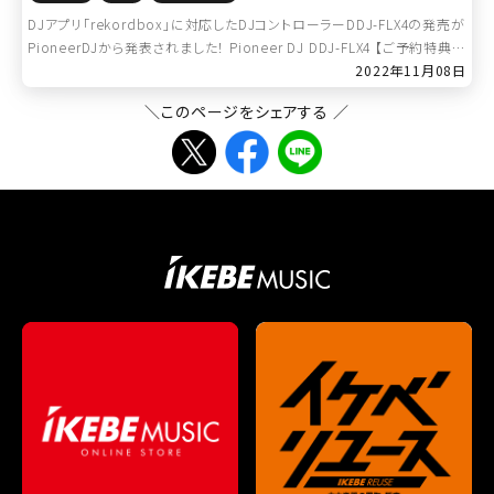
DJアプリ「rekordbox」に対応したDJコントローラーDDJ-FLX4の発売が
PioneerDJから発表されました！ Pioneer DJ DDJ-FLX4 【ご予約特典 /
PCスタンドプレゼント！】【Power […]
2022年11月08日
＼このページをシェアする ／