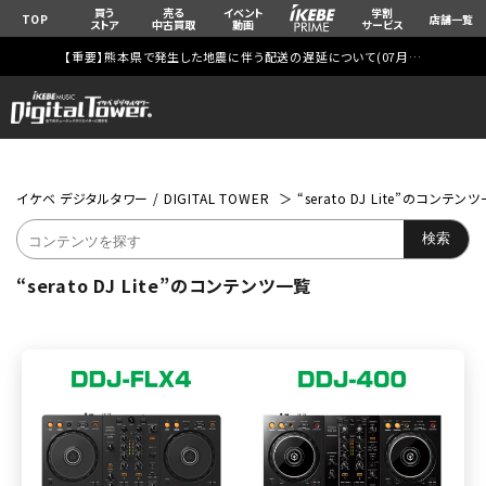
買う
売る
イベント
学割
TOP
店舗一覧
ストア
中古買取
動画
サービス
【重要】熊本県で発生した地震に伴う配送の遅延について(
07月29日
更新)
イケベ デジタルタワー / DIGITAL TOWER
“serato DJ Lite”のコンテン
“serato DJ Lite”のコンテンツ一覧