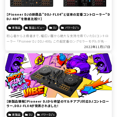
【Pioneer DJの新商品”DDJ-FLX4”と従来の定番コントローラー”D
DJ-400”を徹底比較!!】
新製品
製品レビュー
DJ
パワーDJ's
初心者から上級者まで、幅広い層から絶大な支持を得ていたDJコントロ
ーラー 「Pioneer DJ DDJ-400」 この超定番ロングセラーモデルが先日
突如生産完了、販売終了となり、非常に多くの方が悲しみに暮れていまし
2022年11月17日
たが […]
【新製品情報】Pioneer DJから待望のマルチアプリ対応DJコントロー
ラー、DDJ-FLX4が発表されました！
新製品
DJ
パワーDJ's