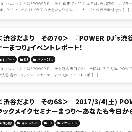
なさん、こんにちは！POWER DJ’s渋谷 飯田です^^♪ 本日は、渋谷店のサンプ
ました^^ というわけで今回の渋谷だよりでは、コーナーごとの展示機材を少 […]
＜渋谷だより その70＞ 『POWER DJ’s
ナーまつり』イベントレポート！
レポート
DJ
パワーDJ's
なさん、こんにちは！POWER DJ’s渋谷店の飯田です！ 今回は、先日3/4にPOWER
’s渋谷 春のトラックメイクセミナーまつり』のイベントレポ […]
＜渋谷だより その68＞ 2017/3/4(土) PO
ラックメイクセミナーまつり～あなたも今日から
催！
未分類
キャンペーン
DJ
パワーDJ's