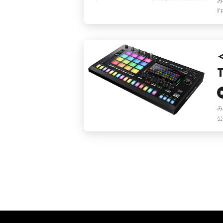
み
『
み
公