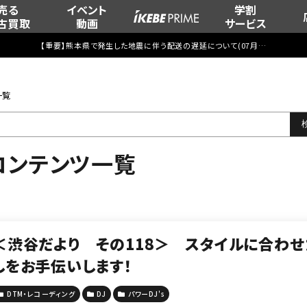
売る
イベント
学割
古買取
動画
サービス
【重要】熊本県で発生した地震に伴う配送の遅延について(
07月29日
更新)
一覧
”のコンテンツ一覧
＜渋谷だより その118＞ スタイルに合わせ
しをお手伝いします！
DTM・レコーディング
DJ
パワーDJ's