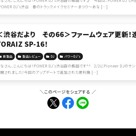
なさん、こんにちは！POWER DJ’s渋谷店の飯田です♪ 今回は、POWER DJ’
POWER DJ’s渋谷 春のトラックメイクセミナーまつり～あな […]
＜渋谷だより その66＞ファームウェア更新！進化
TORAIZ SP-16！
新製品
製品レビュー
DJ
パワーDJ's
なさん、こんにちは！POWER DJ’s渋谷店の飯田です^^ 2/2にPioneer DJのサ
開されました！今回のアップデートで追加された便利機 […]
＼このページをシェアする ／