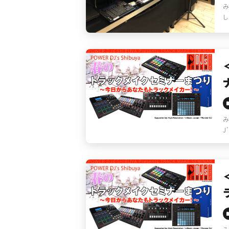
み
し
み
J