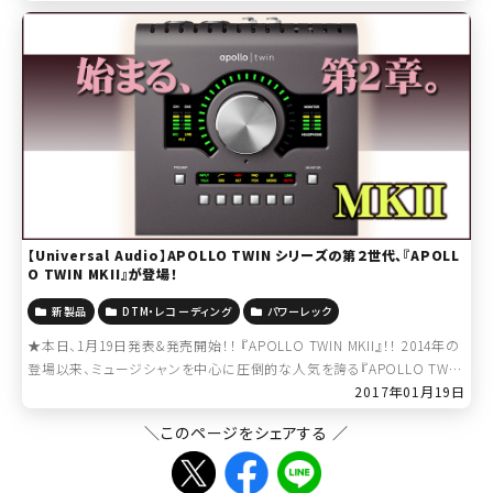
【Universal Audio】APOLLO TWIN シリーズの第２世代、『APOLL
O TWIN MKII』が登場！
新製品
DTM・レコーディング
パワーレック
★本日、1月19日発表&発売開始！！ 『APOLLO TWIN MKII』！！ 2014年の
登場以来、ミュージシャンを中心に圧倒的な人気を誇る『APOLLO TWI
N』が、遂にMKIIへ進化！ 精悍な黒い筐体、そ […]
2017年01月19日
＼このページをシェアする ／