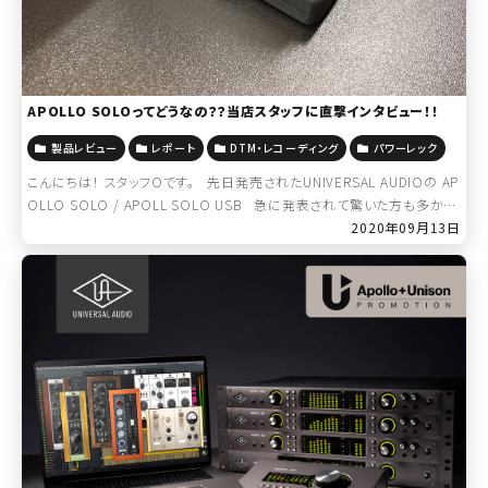
APOLLO SOLOってどうなの？？当店スタッフに直撃インタビュー！！
製品レビュー
レポート
DTM・レコーディング
パワーレック
こんにちは！ スタッフOです。 先日発売されたUNIVERSAL AUDIOの AP
OLLO SOLO / APOLL SOLO USB 急に発表されて驚いた方も多かっ
たのではないでしょうか。 […]
2020年09月13日