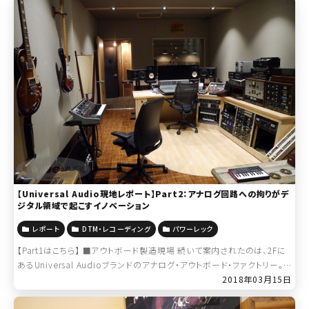
【Universal Audio現地レポート】Part2：アナログ回路への拘りがデ
ジタル領域で起こすイノベーション
レポート
DTM・レコーディング
パワーレック
【Part1はこちら】 ■アウトボード製造現場 続いて案内されたのは、2Fに
あるUniversal Audioブランドのアナログ・アウトボード・ファクトリー。1
176LNやLA-2Aといった、現代のレコーディングスタジオ […]
2018年03月15日