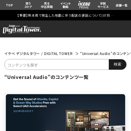
買う
売る
イベント
学割
TOP
店舗一覧
ストア
中古買取
動画
サービス
【重要】熊本県で発生した地震に伴う配送の遅延について(
07月29日
更新)
イケベ デジタルタワー / DIGITAL TOWER
“Universal Audio”のコン
“Universal Audio”のコンテンツ一覧