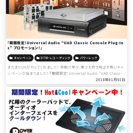
『期間限定！Universal Audio “UAD Classic Console Plug-In
s” プロモーション！』
キャンペーン
DTM・レコーディング
パワーレック
またまたUAがやってくれました！ 年明け早々、寒さを吹き飛ばす熱いキャ
ンペーンが始まりました！ 『期間限定！Universal Audio “UAD Classic
Console Plug-Ins” プロモーション！』 […]
2018年01月01日