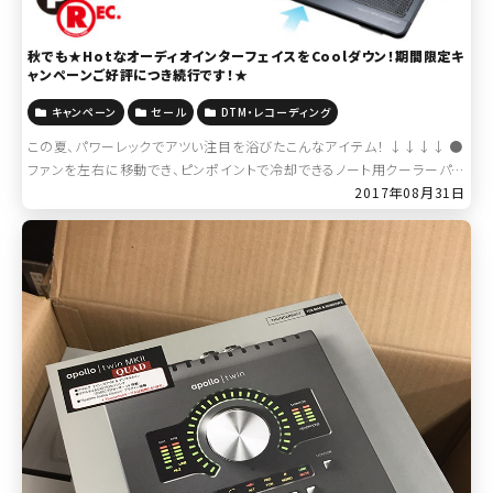
秋でも★HotなオーディオインターフェイスをCoolダウン！期間限定キ
ャンペーンご好評につき続行です！★
キャンペーン
セール
DTM・レコーディング
この夏、パワーレックでアツい注目を浴びたこんなアイテム！ ↓↓↓↓ ●
ファンを左右に移動でき、ピンポイントで冷却できるノート用クーラーパッ
ド。 SANWA SUPPLY（サンワサプライ） / TK-CLN22U 税込3, […]
2017年08月31日