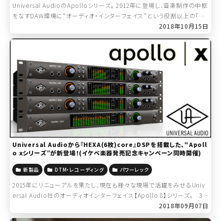
Universal AudioのApolloシリーズ。 2012年に登場し、音楽制作の中枢
をなすDAW環境に“オーディオ・インターフェイス”という役割以上の「ス
タジオ・システム」を提供する事で、現在のシーンにその絶対的な […]
2018年10月15日
Universal Audioから『HEXA(6枚)core』DSPを搭載した、“Apoll
o xシリーズ”が新登場！(イケベ楽器発売記念キャンペーン同時開催)
新製品
DTM・レコーディング
パワーレック
2015年にリニューアルを果たし、現在も様々な現場で活躍をみせるUniv
ersal Audio社のオーディオインターフェイス【Apollo 8】シリーズ。 3年
の時を経て、さらなる高みへ進化を遂げます！！ […]
2018年09月07日