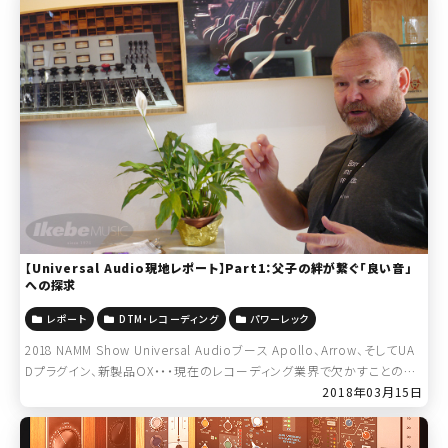
【Universal Audio現地レポート】Part1：父子の絆が繋ぐ「良い音」
への探求
レポート
DTM・レコーディング
パワーレック
2018 NAMM Show Universal Audioブース Apollo、Arrow、そしてUA
Dプラグイン、新製品OX・・・現在のレコーディング業界で欠かすことので
きない存在であるUniversal Audio […]
2018年03月15日