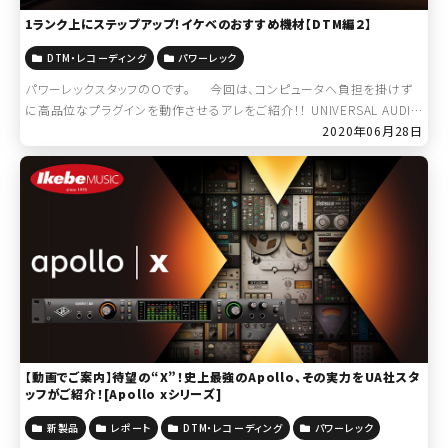
1ランク上にステップアップ！イケベのおすすめ機材【DTM編２】
DTM・レコーディング
パワーレック
パワーレックスタッフのOです。 今回は、コンピュータへ負担を掛けず
に高品位なプラグインを動作させるアレをご紹介！！ UNIVERSAL AUDIO
UAD-2アクセラレーター各種 […]
2020年06月28日
【動画でご案内】待望の“X”！史上最強のApollo、その実力をUA社スタ
ッフがご紹介！[Apollo xシリーズ]
新製品
レポート
DTM・レコーディング
パワーレック