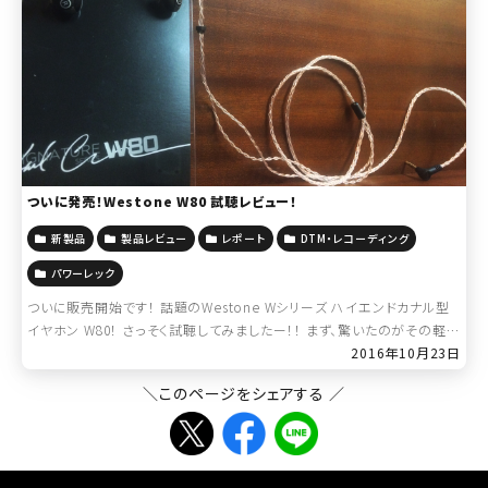
ついに発売！Westone W80 試聴レビュー！
新製品
製品レビュー
レポート
DTM・レコーディング
パワーレック
ついに販売開始です！ 話題のWestone Wシリーズ ハイエンドカナル型
イヤホン W80！ さっそく試聴してみましたー！！ まず、驚いたのがその軽さ
とコンパクトさ！ドライバーが8基搭載されているとはまったく感じません。
2016年10月23日
[…]
＼このページをシェアする ／