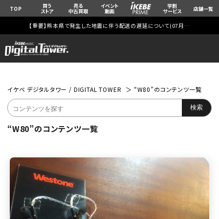
買う
売る
イベント
学割
TOP
店舗一覧
ストア
中古買取
動画
サービス
【重要】熊本県で発生した地震に伴う配送の遅延について(
07月29日
更新)
イケベ デジタルタワー / DIGITAL TOWER
“W80”のコンテンツ一覧
“W80”のコンテンツ一覧