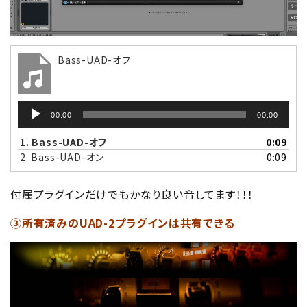
Bass-UAD-オフ
音
00:00
00:00
声
プ
1.
Bass-UAD-オフ
0:09
レ
2.
Bass-UAD-オン
0:09
ー
ヤ
付属プラグインだけでもかなり良い音してます！！！
ー
③所有済みのUAD-2プラグインは共有できる