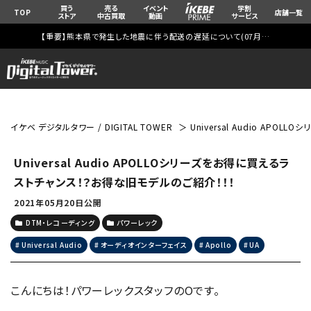
買う
売る
イベント
学割
TOP
店舗一覧
ストア
中古買取
動画
サービス
【重要】熊本県で発生した地震に伴う配送の遅延について(
07月29日
更新)
イケベ デジタルタワー / DIGITAL TOWER
Universal Audio AP
Universal Audio APOLLOシリーズをお得に買えるラ
ストチャンス！？お得な旧モデルのご紹介！！！
2021年05月20日公開
DTM・レコーディング
パワーレック
Universal Audio
オーディオインターフェイス
Apollo
UA
こんにちは！パワーレックスタッフのOです。