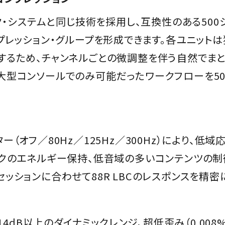
ク・システムと同じ技術を採用し、互換性のある500
プレッション・グループを形成できます。各ユニット
するため、チャンネルごとの微調整を伴う自然でまと
大型コンソールでのみ可能だったワークフローを50
（オフ／80Hz／125Hz／300Hz）により、
ックのエネルギー保持、低音域の多いコンテンツの制御
ッションに合わせて88R LBCのレスポンスを精密
14dB以上のダイナミックレンジ、超低歪み（0.008%