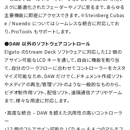
スクに最適化されたフェーダーやノブに⾄るまで、あらゆる
主要機能に即座にアクセスできます。※Steinberg Cubas
e / Nuendo についてはシームレスな統合に対応してお
り、ProTools もサポートします。
●DAW 以外のソフトウェアコントロール
Elgato のStream Deck ソフトウェアに対応した12 個の
アサイン可能なLCD キーを通して、⾃由に機能を割り当
て、⾃分のワークフローに合わせてコントローラーをカスタ
マイズ可能なため、DAW だけでく、ドキュメント作成ソフト
やメディアの再⽣/管理ソフトのような⼀般的なものから、
ビデオ制作⽤ソフト、配信ソフト、遠隔通信アプリやゲーム
まで、様々な⽤途に対応します。
・高度な統合 – DAW を超えた汎用性の高いコントローラ
ー
・12 個のフルアサイン可能な LCD キー & 4 つのマルチフ