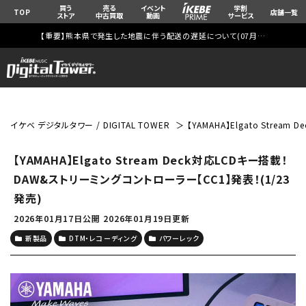
買う
売る
イベント
学割
TOP
店舗一覧
ストア
中古買取
動画
サービス
【重要】熊本県で発生した地震に伴う配送の遅延について(
07月29日
更新)
イケベ デジタルタワー / DIGITAL TOWER
【YAMAHA】Elgato Stre
【YAMAHA】Elgato Stream Deck対応LCDキー搭載！
DAW&ストリーミングコントローラー【CC1】発表！(1/23
発売)
2026年01月17日公開
2026年01月19日更新
新製品
DTM・レコーディング
パワーレック