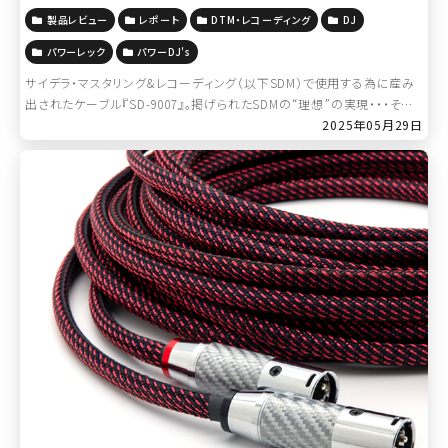
製品レビュー
レポート
DTM・レコーディング
DJ
パワーレック
パワーDJ's
サイデラ・マスタリング&レコーディング（以下SDM）で使用する為に産み
出されたケーブル『SD-9007』。掲げられたSDMの“理想”の実現・・・そこ
に立ち現れるヒト、モノ、セカイ。 [連載]SD-9007サイドス […]
2025年05月29日