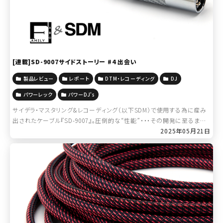
[連載]SD-9007サイドストーリー #4 出会い
製品レビュー
レポート
DTM・レコーディング
DJ
パワーレック
パワーDJ's
サイデラ・マスタリング&レコーディング（以下SDM）で使用する為に産み
出されたケーブル『SD-9007』。圧倒的な“性能”・・・その開発に至るまで
2025年05月21日
の前日譚。 [連載]SD-9007サイドストーリー:＞＞＞ #1 […]