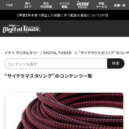
買う
売る
イベント
学割
TOP
店舗一覧
ストア
中古買取
動画
サービス
【重要】熊本県で発生した地震に伴う配送の遅延について(
07月29日
更新)
イケベ デジタルタワー / DIGITAL TOWER
“サイデラマスタリング”のコン
“サイデラマスタリング”のコンテンツ一覧