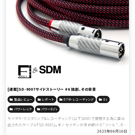
[連載]SD-9007サイドストーリー #6 独創、その背景
製品レビュー
レポート
DTM・レコーディング
DJ
パワーレック
パワーDJ's
サイデラ・マスタリング&レコーディング（以下SDM）で使用する為に産み
出されたケーブル『SD-9007』。オノ セイゲンが求め続けた“ツール”、そこ
に注がれた“知”。 [連載]SD-9007サイドストーリー:＞＞ […]
2025年06月10日