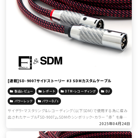
[連載]SD-9007サイドストーリー #3 SDMカスタムケーブル
製品レビュー
レポート
DTM・レコーディング
DJ
パワーレック
パワーDJ's
サイデラ・マスタリング&レコーディング（以下SDM）で使用する為に産み
出されたケーブル『SD-9007』。SDMのシンボリック・カラー “赤” を身に
纏ったカスタム・ケーブル、そのプレ・ストーリー。 ＞＞＞SD- […]
2025年04月24日