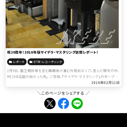
祝20周年！2016年版サイデラ・マスタリング訪問レポート！
レポート
DTM・レコーディング
2月9日、国立競技場を含む再開発が進む外苑前エリア。澄んだ陽気の中、
RECKB沼田が向かった先。 ご存知、『サイデラ・マスタリング』のオープン・
ハウス・イベントに、お邪魔して参りました！ 今年でなんと20周年を迎え
2016年02月11日
るとい […]
＼このページをシェアする ／