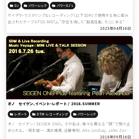
DJ
パワーレック
パワーDJ's
サイデラ・マスタリング&レコーディング（以下SDM）で使用する為に産み
出されたケーブル『SD-9007』。“存在を消した”超高性能、そこにある“フ
ィロソフィー”とは・・・？ ＞＞＞[連載]SD-9007サイドスト […]
2025年04月16日
オノ セイゲン、イベント・レポート / 2016.SUMMER
レポート
DTM・レコーディング
パワーレック
オノ セイゲン/ SEIGEN ONO。 その名は、様々な異なる “顔”で受け止
められる。 ・坂本龍一、清水靖晃、近藤等則、Arto Lindsay、John Zorn、
David Sylvian等をはじめとする内外の先 […]
2016年09月16日