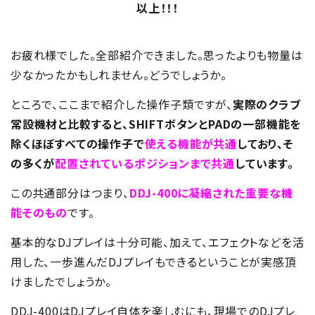
以上！！！
お疲れ様でした。全部紹介できました。思ったよりも物量は
少なかったかもしれません。どうでしょうか。
ところで、ここまで紹介した操作子類ですが、
実際のクラブ
常設機材と比較すると、SHIFTボタンとPADの一部機能を
除くほぼすべての操作子で
使える機能が共通
しており、そ
の多くが
配置されているポジションまで共通
しています。
この共通部分はつまり、
DDJ-400に凝縮された重要な機
能そのもの
です。
基本的なDJプレイは十分可能、加えて、エフェクトなどを活
用した、一歩進んだDJプレイもできるということが実感頂
けましたでしょうか。
DDJ-400はDJプレイ自体を楽しむにも、現場でのDJプレ