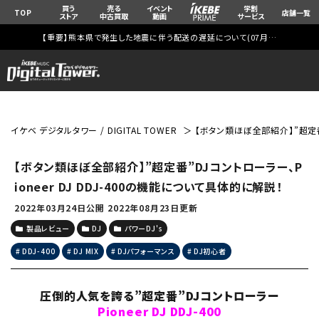
買う
売る
イベント
学割
TOP
店舗一覧
ストア
中古買取
動画
サービス
【重要】熊本県で発生した地震に伴う配送の遅延について(
07月29日
更新)
イケベ デジタルタワー / DIGITAL TOWER
【ボタン類ほぼ全部紹介】”超定番”
【ボタン類ほぼ全部紹介】”超定番”DJコントローラー、P
ioneer DJ DDJ-400の機能について具体的に解説！
2022年03月24日公開
2022年08月23日更新
製品レビュー
DJ
パワーDJ's
DDJ-400
DJ MIX
DJパフォーマンス
DJ初心者
圧倒的人気を誇る”超定番”DJコントローラー
Pioneer DJ DDJ-400