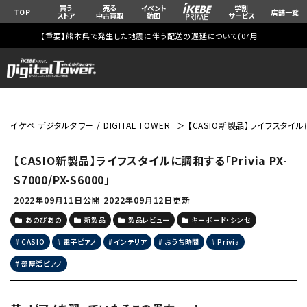
買う
売る
イベント
学割
TOP
店舗一覧
ストア
中古買取
動画
サービス
【重要】熊本県で発生した地震に伴う配送の遅延について(
07月29日
更新)
イケベ デジタルタワー / DIGITAL TOWER
【CASIO新製品】ライフスタイルに調和
【CASIO新製品】ライフスタイルに調和する「Privia PX-
S7000/PX-S6000」
2022年09月11日公開
2022年09月12日更新
あのぴあの
新製品
製品レビュー
キーボード・シンセ
CASIO
電子ピアノ
インテリア
おうち時間
Privia
部屋活ピアノ