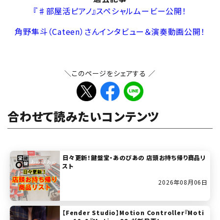
『♯部屋活ピアノ』スペシャルムービー公開！
角野隼斗（Cateen）さんインタビュー＆演奏動画公開！
＼このページをシェアする ／
合わせて読みたいコンテンツ
日々更新！鍵盤堂・あのぴあの 店頭お持ち帰り商品リ
スト
2026年08月06日
【Fender Studio】Motion Controller『Moti