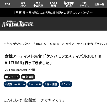
買う
売る
イベント
学割
TOP
店舗一覧
ストア
中古買取
動画
サービス
【重要】熊本県で発生した地震に伴う配送の遅延について(
07月29日
更新)
イケベ デジタルタワー / DIGITAL TOWER
女性アーティスト集合！「ケンハモフ
女性アーティスト集合！「ケンハモフェスティバル2017 in
AUTUMN」行ってきました♪
2017年10月29日公開
レポート
鍵盤堂
鍵盤ハーモニカ
ケンハモ
鈴木楽器
ライブ
こんにちは！鍵盤堂 ナカヤマです。