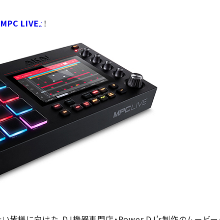
 MPC LIVE』
！
い皆様に向けた、DJ機器専門店・Power DJ’s制作のムービー