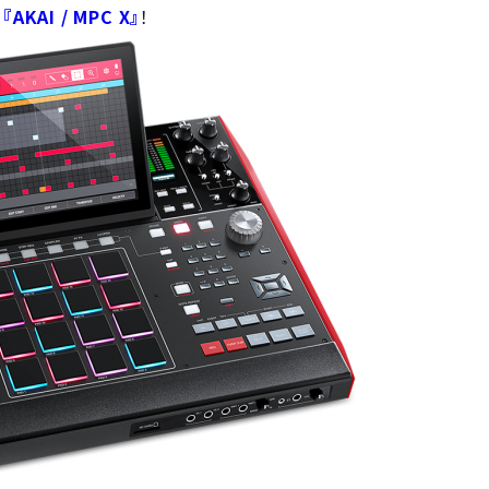
、
『AKAI / MPC X』
！