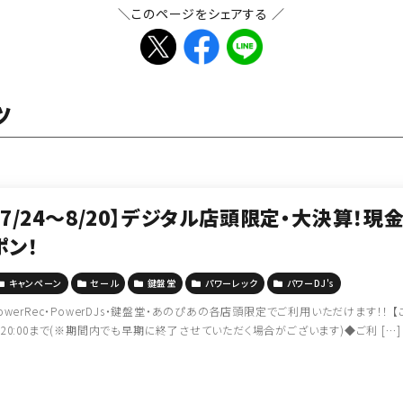
＼このページをシェアする ／
ツ
【7/24～8/20】デジタル店頭限定・大決算！現
ポン！
キャンペーン
セール
鍵盤堂
パワーレック
パワーDJ's
owerRec・PowerDJs・鍵盤堂・あのぴあの各店頭限定でご利用いただけます！！ 
20:00まで(※期間内でも早期に終了させていただく場合がございます)◆ご利 […]