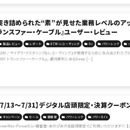
突き詰められた“素”が見せた業務レベルのアップグ
ランスファー・ケーブル』ユーザー・レビュー
製品レビュー
レポート
DTM・レコーディング
DJ
パワーレック
SDM / サイデラ・マスタリング&レコーディング』が使用するために生み出されたプロフェッシ
9007 トランスファー・ケーブル』。 都内某所にあるDeep […]
【7/13～7/31】デジタル店頭限定・決算クーポ
キャンペーン
セール
鍵盤堂
パワーレック
パワーDJ's
owerRec・PowerDJs・鍵盤堂・あのぴあの各店頭限定でご利用いただけます！！ 