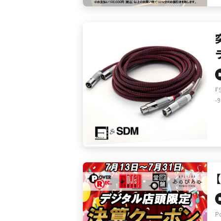
『
-
P