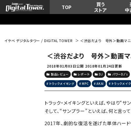
買う
TOP
ストア
中
イケベ デジタルタワー / DIGITAL TOWER
＜渋谷だより 号外＞動画マニュ
＜渋谷だより 号外＞動画マニ
2018年01月03日公開
2018年01月24日更新
製品レビュー
レポート
DJ
パワーDJ's
トラックメイキング
MPC
AKAI
トラックメイク
トラック・メイキングといえば、やはり“サン
そして、“サンプラー”といえば、何と言っ
2017年、劇的な復活を遂げた単体ハー