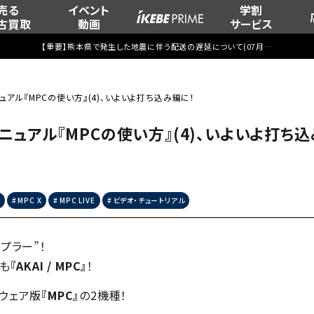
売る
イベント
学割
古買取
動画
サービス
【重要】熊本県で発生した地震に伴う配送の遅延について(
07月29日
更新)
アル『MPCの使い方』(4)、いよいよ打ち込み編に！
ュアル『MPCの使い方』(4)、いよいよ打ち込
MPC X
MPC LIVE
ビデオ・チュートリアル
プラー”！
ても
『AKAI / MPC』
！
ドウェア版
『MPC』
の2機種！