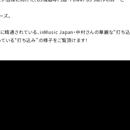
ーズ。
に精通されている、inMusic Japan・中村さんの華麗な“打
なっている“打ち込み”の様子をご覧頂けます！