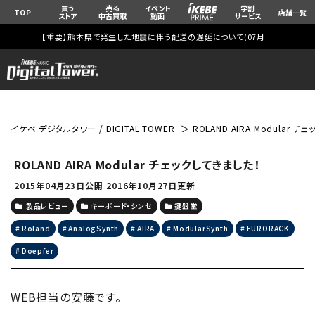
買う
売る
イベント
学割
TOP
店舗一覧
ストア
中古買取
動画
サービス
【重要】熊本県で発生した地震に伴う配送の遅延について(
07月29日
更新)
イケベ デジタルタワー / DIGITAL TOWER
ROLAND AIRA Modular 
ROLAND AIRA Modular チェックしてきました！
2015年04月23日公開
2016年10月27日更新
製品レビュー
キーボード・シンセ
鍵盤堂
Roland
AnalogSynth
AIRA
ModularSynth
EURORACK
Doepfer
WEB担当の安藤です。