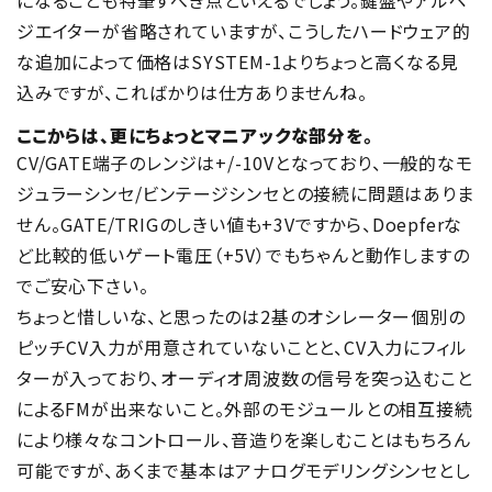
ジエイターが省略されていますが、こうしたハードウェア的
な追加によって価格はSYSTEM-1よりちょっと高くなる見
込みですが、こればかりは仕方ありませんね。
ここからは、更にちょっとマニアックな部分を。
CV/GATE端子のレンジは+/-10Vとなっており、一般的なモ
ジュラーシンセ/ビンテージシンセとの接続に問題はありま
せん。GATE/TRIGのしきい値も+3Vですから、Doepferな
ど比較的低いゲート電圧（+5V）でもちゃんと動作しますの
でご安心下さい。
ちょっと惜しいな、と思ったのは2基のオシレーター個別の
ピッチCV入力が用意されていないことと、CV入力にフィル
ターが入っており、オーディオ周波数の信号を突っ込むこと
によるFMが出来ないこと。外部のモジュールとの相互接続
により様々なコントロール、音造りを楽しむことはもちろん
可能ですが、あくまで基本はアナログモデリングシンセとし