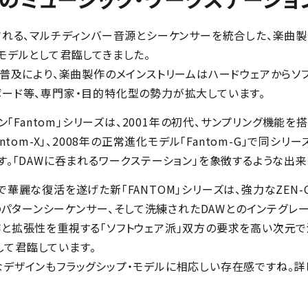
称される、マルチディンバー音源とシーケンサーを統合した、楽曲
モデルとして君臨してきました。
と普及により、楽曲製作のメインストリームはハードウェアからソ
ボード等、専門家・目的特化型の勢力が拡大しています。
ン「Fantom」シリーズは、2001年の初代、サンプリング機能を搭載
ntom-X」、2008年の正常進化モデル「Fantom-G」で同シリ
す。「DAWに呑まれるワークステーション」を象徴するような出来
で華麗な復活を遂げた新「FANTOM」シリーズは、強力なZEN
ースのパターンシーケンサー、そして洗練されたDAWとのインテグ
作と拡張性を重視する「ソフトウェア派」双方の要求を高い次元で
して君臨しています。
なデザインもフラッグシップ・モデルに相応しい存在感ですね。詳