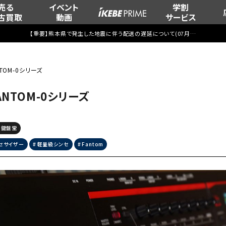
売る
イベント
学割
古買取
動画
サービス
【重要】熊本県で発生した地震に伴う配送の遅延について(
07月29日
更新)
NTOM-0シリーズ
ANTOM-0シリーズ
鍵盤堂
セサイザー
軽量級シンセ
Fantom